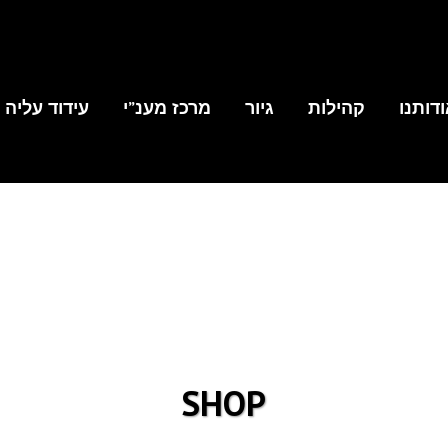
דותנו
קהילות
גיור
מרכז מענ”י
עידוד עליה
SHOP