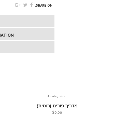
–
SHARE ON:
אשנב
אל
תוך
MATION
תוכה
של
היהדות
quantity
Uncategorized
מדריך פורים (רוסית)
$
0.00