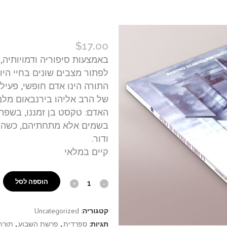
לא בשמים היא – אשנב אל תו
$
17.00
באמצעות סיפוריה ודמויותיה, 
לפתור מצבים שונים בחיי היום
התורה הינו אדם חופשי, פעיל,
של הרב אליהו בירנבאום מלמד
האדם: טקסט בן זמננו, בשפה 
בשמים אלא מתחתיהם, כשהיא
ודור.
קיים במלאי
לא
הוספה לסל
בשמים
קטגוריה:
Uncategorized
היא
תגיות:
ספרדית
,
פרשת השבוע
,
תורה