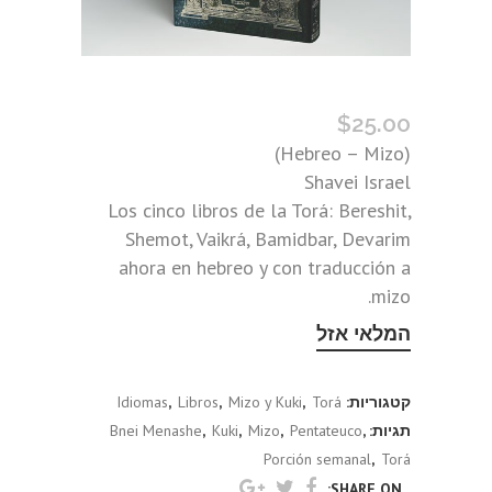
JUMASH DEVARIM (MIZO)
$
25.00
(Hebreo – Mizo)
Shavei Israel
Los cinco libros de la Torá: Bereshit,
Shemot, Vaikrá, Bamidbar, Devarim
ahora en hebreo y con traducción a
mizo.
המלאי אזל
קטגוריות:
Torá
,
Mizo y Kuki
,
Libros
,
Idiomas
תגיות:
,
Pentateuco
,
Mizo
,
Kuki
,
Bnei Menashe
Porción semanal
,
Torá
SHARE ON: