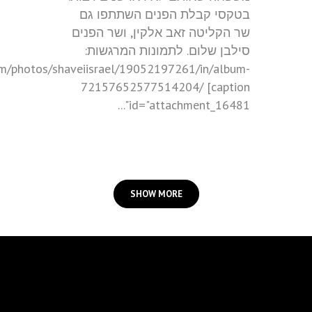
בטקסי קבלת הפנים השתתפו גם
שר הקליטה זאב אלקין, ושר הפנים
סילבן שלום. לתמונות המרגשות:
com/photos/shaveiisrael/19052197261/in/album-
72157652577514204/ [caption
id="attachment_16481"...
SHOW MORE