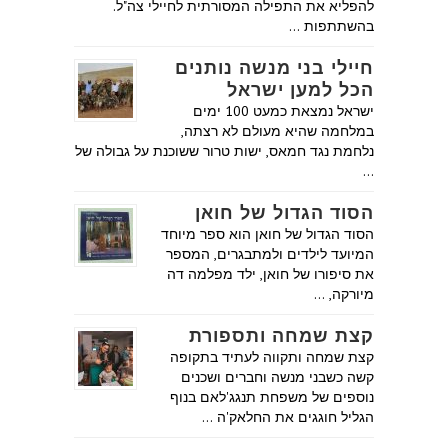
להפליא את התפילה המסורתית לחיילי צה"ל.
בהשתתפות …
חיילי בני מנשה נותנים
הכל למען ישראל
ישראל נמצאת כמעט 100 ימים
במלחמה שהיא מעולם לא רצתה,
נלחמת נגד חמאס, ישות טרור ששוכנת על גבולה של
…
הסוד הגדול של חואן
הסוד הגדול של חואן הוא ספר מיוחד
המיועד לילדים ולמתבגרים, המספר
את סיפורו של חואן, ילד מפלמה דה
מיורקה, …
קצת שמחה ותספורת
קצת שמחה ותקווה לעתיד בתקופה
קשה כשבני מנשה וחברים ושכנים
נוספים של משפחת תנגג'לאם בנוף
הגליל חוגגים את החלאק'ה …