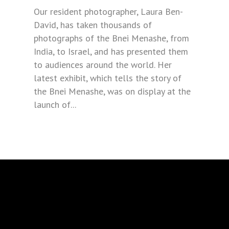
Our resident photographer, Laura Ben-
David, has taken thousands of
photographs of the Bnei Menashe, from
India, to Israel, and has presented them
to audiences around the world. Her
latest exhibit, which tells the story of
the Bnei Menashe, was on display at the
launch of...