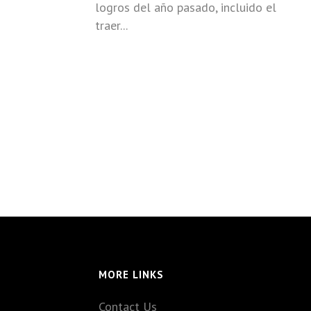
logros del año pasado, incluido el
traer...
MORE LINKS
Contact Us