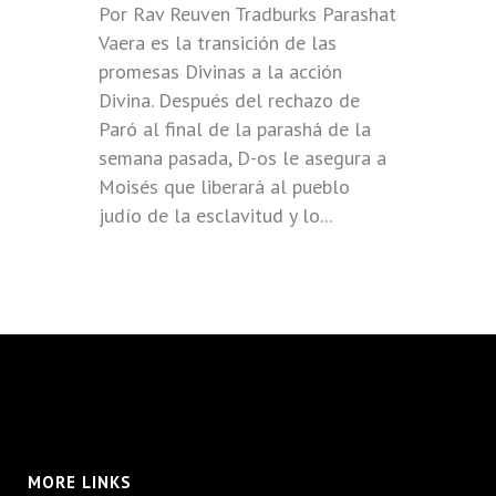
Por Rav Reuven Tradburks Parashat
Vaera es la transición de las
promesas Divinas a la acción
Divina. Después del rechazo de
Paró al final de la parashá de la
semana pasada, D-os le asegura a
Moisés que liberará al pueblo
judío de la esclavitud y lo...
MORE LINKS