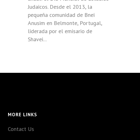
Judaicos. Desde el 2013, la
pequeña comunidad de Bnei
Anusim en Belmonte, Portugal,
liderada por el emisario de
Shavei...
MORE LINKS
Contact Us